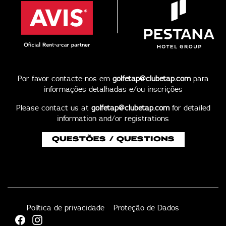
Por favor contacte-nos em
golfetap@clubetap.com
para
informações detalhadas e/ou inscrições
Please contact us at
golfetap@clubetap.com
for detailed
information and/or registrations
QUESTÕES / QUESTIONS
Política de privacidade
Proteção de Dados